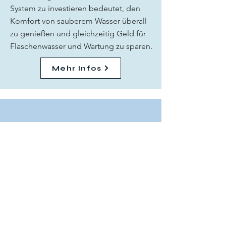
System zu investieren bedeutet, den
Komfort von sauberem Wasser überall
zu genießen und gleichzeitig Geld für
Flaschenwasser und Wartung zu sparen.
Mehr Infos
Poolheizung
Durch die Nutzung der Sonnenenergie
können Sie Ihre Badesaison verlängern
und gleichzeitig die Energiekosten
senken. Solarpoolheizungssysteme sind