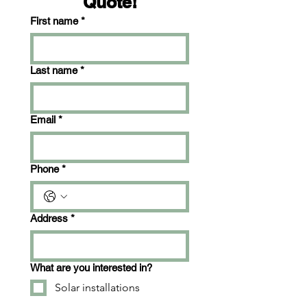
Quote!
First name
*
Last name
*
Email
*
Phone
*
Address
*
What are you interested in?
Solar installations