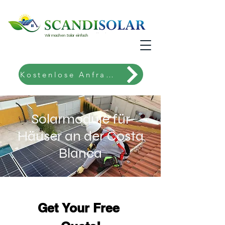
Wir machen Solar einfach
Kostenlose Anfrage!
Solarmodule für
Häuser an der Costa
Blanca
Get Your Free 