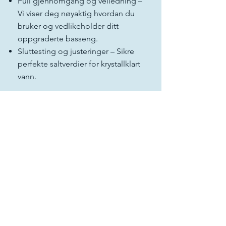
Full gjennomgang og veiledning –
Vi viser deg nøyaktig hvordan du
bruker og vedlikeholder ditt
oppgraderte basseng.
Sluttesting og justeringer – Sikre
perfekte saltverdier for krystallklart
vann.
Priseksempel
Start fra kun 1500 EUR + IVA