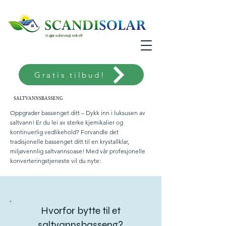
Vi gjør solenergi enkelt
Gratis tilbud!
SALTVANNSBASSENG
SALTVANNSBASSENG
Oppgrader bassenget ditt – Dykk inn i luksusen av
saltvann! Er du lei av sterke kjemikalier og
kontinuerlig vedlikehold? Forvandle det
tradisjonelle bassenget ditt til en krystallklar,
miljøvennlig saltvannsoase! Med vår profesjonelle
konverteringstjeneste vil du nyte:
Hvorfor bytte til et
saltvannsbasseng?