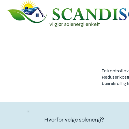
Vi gjør solenergi enkelt
Ta kontroll o
Reduser kostn
bærekraftig liv
Hvorfor velge solenergi?