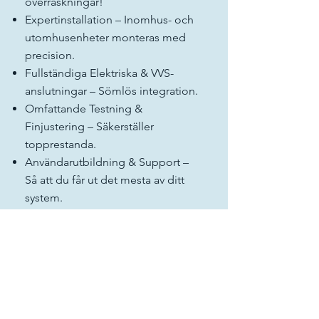
överraskningar!
Expertinstallation – Inomhus- och
utomhusenheter monteras med
precision.
Fullständiga Elektriska & VVS-
anslutningar – Sömlös integration.
Omfattande Testning &
Finjustering – Säkerställer
topprestanda.
Användarutbildning & Support –
Så att du får ut det mesta av ditt
system.
Garanti & Efterförsäljningsservice –
Trygghet garanterad!
Prisexempel
Från endast 6 000 EUR + MOMS