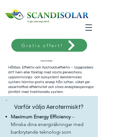
Vi gör solenergi enkel
Gratis offert!
AEROTERMIK
AEROTERMIK
Hållbar, Effektiv och Kostnadseffektiv – Uppgradera
ditt hem eller företag med nästa generations
uppvärmnings- och kylsystem! Aerotermiska
system hämtar gratis energi från luften, vilket ger
oöverträffad effektivitet och stora energibesparingar
jämfört med traditionella system.
Varför välja Aerotermiskt?
Maximum Energy Efficiency
–
Minska dina energiräkningar med
banbrytande teknologi som