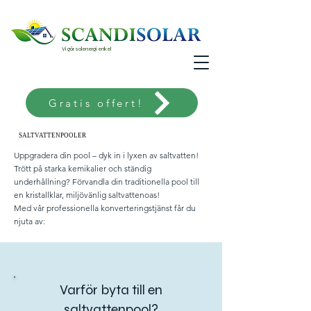
Vi gör solenergi enkel
Gratis offert!
SALTVATTENPOOLER
SALTVATTENPOOLER
Uppgradera din pool – dyk in i lyxen av saltvatten!
Trött på starka kemikalier och ständig
underhållning? Förvandla din traditionella pool till
en kristallklar, miljövänlig saltvattenoas!
Med vår professionella konverteringstjänst får du
njuta av:
Varför byta till en
saltvattenpool?