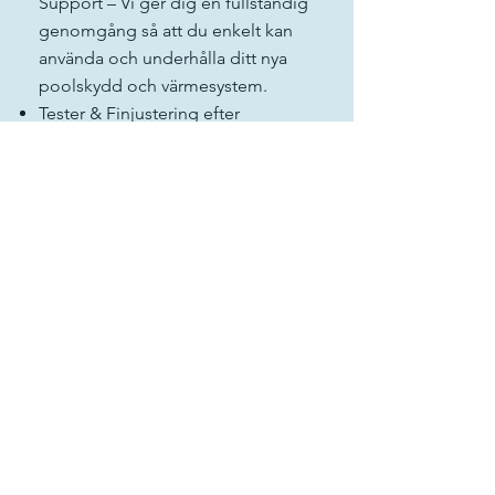
Support – Vi ger dig en fullständig
genomgång så att du enkelt kan
använda och underhålla ditt nya
poolskydd och värmesystem.
Tester & Finjustering efter
Installation – Efter installationen
testar vi systemet för att säkerställa
optimal prestanda och gör
nödvändiga justeringar för att allt
ska fungera perfekt.
Prisexempel
Poolskydd:
Från endast 1 500 EUR + moms
Poolvärmare:
Från endast 6 000 EUR + moms