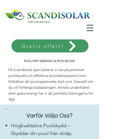
Vi gör solenergi enkel
Gratis offert!
POOLUPPVÄRMNING & POOLSKYDD
POOLUPPVÄRMNING & POOLSKYDD
På Scandisolar specialiserar vi oss på premium
poolskydd och effektiva poolvärmesystem som
förbättrar din poolupplevelse året runt. Oavsett om
du vill förlänga badsäsongen, minska underhållet
eller spara energi har vi de perfekta lösningarna för
dig!
Varför Välja Oss?
Högkvalitativa Poolskydd –
Skyddar din pool från skräp,