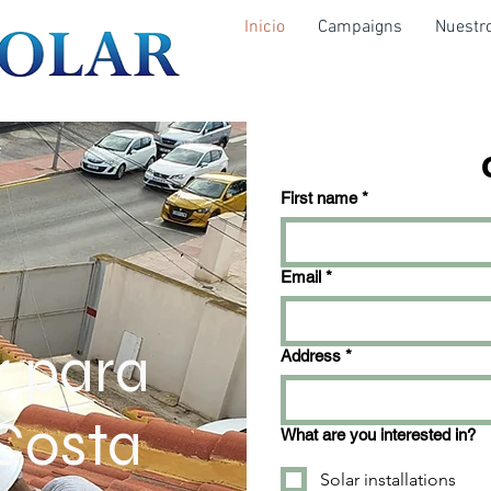
Inicio
Campaigns
Nuestro
First name
*
Email
*
r para
Address
*
Costa
What are you interested in?
Solar installations