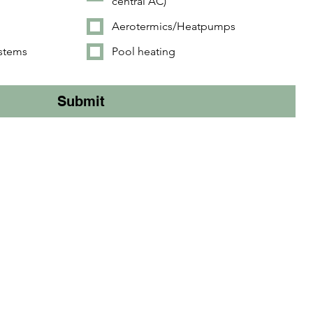
central AC)
Aerotermics/Heatpumps
stems
Pool heating
Submit