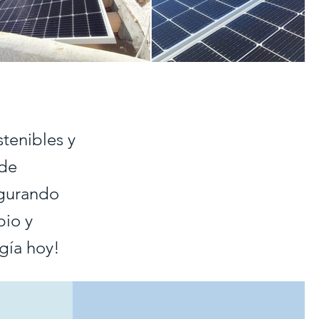
tenibles y
 de
egurando
pio y
gía hoy!