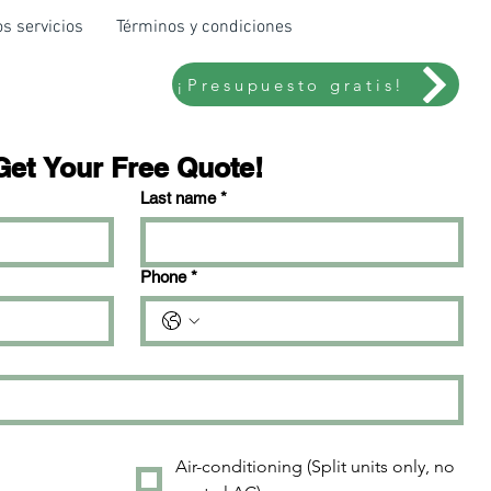
s servicios
Términos y condiciones
¡Presupuesto gratis!
Get Your Free Quote!
Last name
*
Phone
*
Air-conditioning (Split units only, no