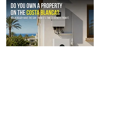
Want to learn more about our 
solar offer? We’ll contact you.
*
First name
*
Last name