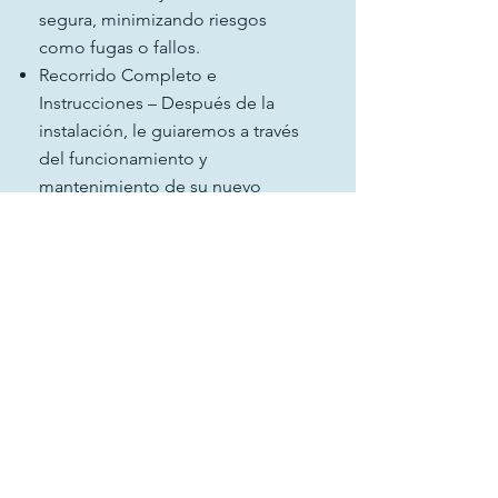
segura, minimizando riesgos
como fugas o fallos.
Recorrido Completo e
Instrucciones – Después de la
instalación, le guiaremos a través
del funcionamiento y
mantenimiento de su nuevo
sistema, para que pueda
aprovechar al máximo su inversión.
Pruebas Post-Instalación –
Realizaremos pruebas para
asegurarnos de que el sistema
esté funcionando correctamente y
proporcionando la temperatura
perfecta del agua según sus
necesidades.
Garantía y Soporte – Todas
nuestras instalaciones incluyen