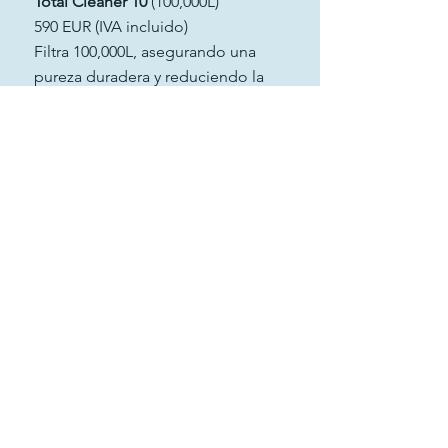
Total Cleaner 10
(100,000L)
590 EUR (IVA incluido)
Filtra 100,000L, asegurando una
pureza duradera y reduciendo la
acumulación de sarro.
FILTRO PARA TODA LA CASA -
Total Cleaner 20
(200,000L)
750 EUR (IVA incluido)
Ideal para casas grandes,
proporcionando 200,000L de
filtración superior.
FILTRO DE AGUA PARA BEBER
SMART
(5,000L / 15 Meses)
240 EUR (IVA incluido)
5,000L de agua fresca para beber
durante hasta 15 meses.